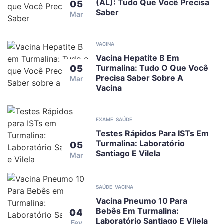
(AL): Tudo Que Você Precisa
05
Saber
Mar
VACINA
Vacina Hepatite B Em
Turmalina: Tudo O Que Você
05
Precisa Saber Sobre A
Mar
Vacina
EXAME
SAÚDE
Testes Rápidos Para ISTs Em
Turmalina: Laboratório
05
Santiago E Vilela
Mar
SAÚDE
VACINA
Vacina Pneumo 10 Para
Bebês Em Turmalina:
04
Laboratório Santiago E Vilela
Fev