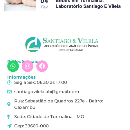
Bebês Em Turmalina:
04
Laboratório Santiago E Vilela
Fev
Redes Sociais
Informações
Seg a Sex: 06:30 às 17:00
santiagovilelalab@gmail.com
Rua: Sebastião de Quadros 227a - Bairro:
Caxambu
Sede: Cidade de Turmalina - MG
Cep: 39660-000