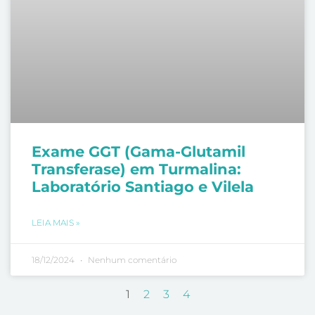
Exame GGT (Gama-Glutamil
Transferase) em Turmalina:
Laboratório Santiago e Vilela
LEIA MAIS »
18/12/2024
Nenhum comentário
1
2
3
4