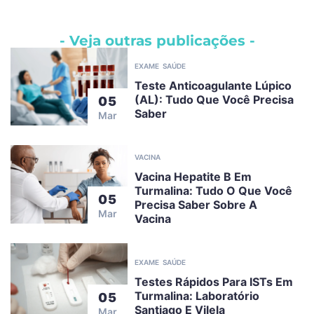
- Veja outras publicações -
EXAME
SAÚDE
Teste Anticoagulante Lúpico
(AL): Tudo Que Você Precisa
05
Saber
Mar
VACINA
Vacina Hepatite B Em
Turmalina: Tudo O Que Você
05
Precisa Saber Sobre A
Mar
Vacina
EXAME
SAÚDE
Testes Rápidos Para ISTs Em
Turmalina: Laboratório
05
Santiago E Vilela
Mar