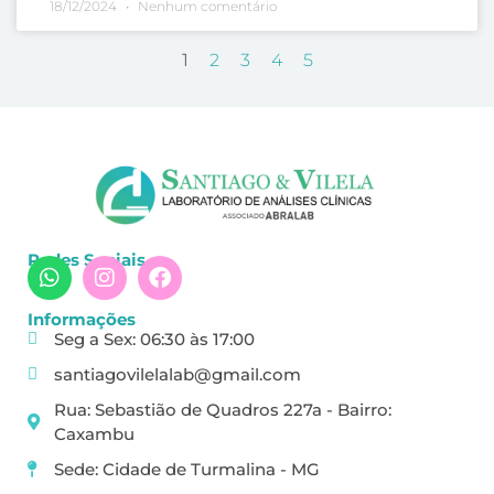
18/12/2024
Nenhum comentário
1
2
3
4
5
Redes Sociais
Informações
Seg a Sex: 06:30 às 17:00
santiagovilelalab@gmail.com
Rua: Sebastião de Quadros 227a - Bairro:
Caxambu
Sede: Cidade de Turmalina - MG